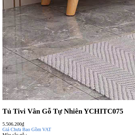
Tủ Tivi Vân Gỗ Tự Nhiên YCHITC075
5.506.200
₫
Giá Chưa Bao Gồm VAT
Màu sắc gỗ :