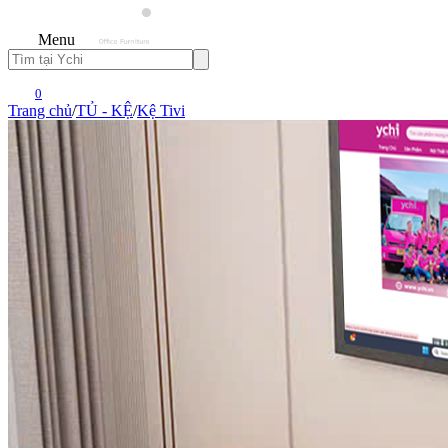
Menu
0
Trang chủ
/
TỦ - KỆ
/
Kệ Tivi