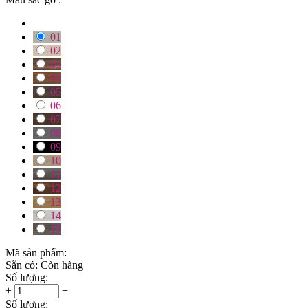
01
02
03
04
05
06
07
08
09
10
11
12
13
14
15
Mã sản phẩm:
Sẵn có:
Còn hàng
Số lượng:
+
−
Số lượng: