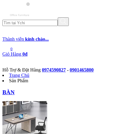
Thành viên
kính chào...
0
Giỏ Hàng
0đ
Hỗ Trợ & Đặt Hàng
0974590827
-
0901465800
Trang Chủ
Sản Phẩm
BÀN