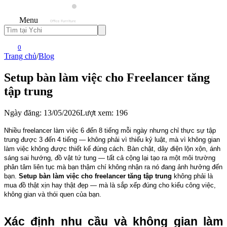
Menu
0
Trang chủ
/
Blog
Setup bàn làm việc cho Freelancer tăng
tập trung
Ngày đăng: 13/05/2026
Lượt xem: 196
Nhiều freelancer làm việc 6 đến 8 tiếng mỗi ngày nhưng chỉ thực sự tập 
trung được 3 đến 4 tiếng — không phải vì thiếu kỷ luật, mà vì không gian 
làm việc không được thiết kế đúng cách. Bàn chật, dây điện lộn xộn, ánh 
sáng sai hướng, đồ vật tứ tung — tất cả cộng lại tạo ra một môi trường 
phân tâm liên tục mà bạn thậm chí không nhận ra nó đang ảnh hưởng đến 
bạn. 
Setup bàn làm việc cho freelancer tăng tập trung
 không phải là 
mua đồ thật xịn hay thật đẹp — mà là sắp xếp đúng cho kiểu công việc, 
không gian và thói quen của bạn.
Xác định nhu cầu và không gian làm 