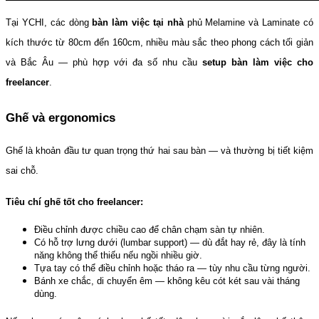
Tại YCHI, các dòng 
bàn làm việc tại nhà
 phủ Melamine và Laminate có 
kích thước từ 80cm đến 160cm, nhiều màu sắc theo phong cách tối giản 
và Bắc Âu — phù hợp với đa số nhu cầu 
setup bàn làm việc cho 
freelancer
.
Ghế và ergonomics
Ghế là khoản đầu tư quan trọng thứ hai sau bàn — và thường bị tiết kiệm 
sai chỗ.
Tiêu chí ghế tốt cho freelancer:
Điều chỉnh được chiều cao để chân chạm sàn tự nhiên.
Có hỗ trợ lưng dưới (lumbar support) — dù đắt hay rẻ, đây là tính 
năng không thể thiếu nếu ngồi nhiều giờ.
Tựa tay có thể điều chỉnh hoặc tháo ra — tùy nhu cầu từng người.
Bánh xe chắc, di chuyển êm — không kêu cót két sau vài tháng 
dùng.