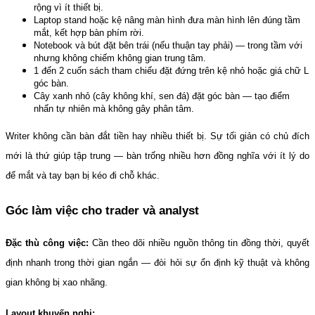
rộng vì ít thiết bị.
Laptop stand hoặc kệ nâng màn hình đưa màn hình lên đúng tầm 
mắt, kết hợp bàn phím rời.
Notebook và bút đặt bên trái (nếu thuận tay phải) — trong tầm với 
nhưng không chiếm không gian trung tâm.
1 đến 2 cuốn sách tham chiếu đặt đứng trên kệ nhỏ hoặc giá chữ L 
góc bàn.
Cây xanh nhỏ (cây không khí, sen đá) đặt góc bàn — tạo điểm 
nhấn tự nhiên mà không gây phân tâm.
Writer không cần bàn đắt tiền hay nhiều thiết bị. Sự tối giản có chủ đích 
mới là thứ giúp tập trung — bàn trống nhiều hơn đồng nghĩa với ít lý do 
để mắt và tay bạn bị kéo đi chỗ khác.
Góc làm việc cho trader và analyst
Đặc thù công việc:
 Cần theo dõi nhiều nguồn thông tin đồng thời, quyết 
định nhanh trong thời gian ngắn — đòi hỏi sự ổn định kỹ thuật và không 
gian không bị xao nhãng.
Layout khuyến nghị: