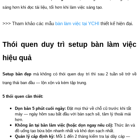
sáng hơn khi đọc tài liệu, tối hơn khi làm việc sáng tạo.
>>> Tham khảo các mẫu
 bàn làm việc tại YCHI
 thiết kế hiện đại.
Thói quen duy trì setup bàn làm việc 
hiệu quả
Setup bàn đẹp
 mà không có thói quen duy trì thì sau 2 tuần sẽ trở về 
trạng thái ban đầu — lộn xộn và kém tập trung.
5 thói quen cần thiết:
Dọn bàn 5 phút cuối ngày:
 Đặt mọi thứ về chỗ cũ trước khi tắt 
máy — ngày hôm sau bắt đầu với bàn sạch sẽ, tâm lý thoải mái 
hơn.
Không ăn tại bàn làm việc (hoặc dọn ngay nếu có):
 Thức ăn và 
đồ uống tạo bừa bộn nhanh nhất và khó dọn sạch nhất.
Quản lý cáp định kỳ:
 Mỗi 1 đến 2 tháng kiểm tra lại dây cáp — 