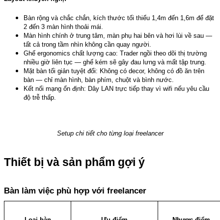
Bàn rộng và chắc chắn, kích thước tối thiểu 1,4m đến 1,6m để đặt 
2 đến 3 màn hình thoải mái.
Màn hình chính ở trung tâm, màn phụ hai bên và hơi lùi về sau — 
tất cả trong tầm nhìn không cần quay người.
Ghế ergonomics chất lượng cao: Trader ngồi theo dõi thị trường 
nhiều giờ liên tục — ghế kém sẽ gây đau lưng và mất tập trung.
Mặt bàn tối giản tuyệt đối: Không có decor, không có đồ ăn trên 
bàn — chỉ màn hình, bàn phím, chuột và bình nước.
Kết nối mạng ổn định: Dây LAN trực tiếp thay vì wifi nếu yêu cầu 
độ trễ thấp.
Setup chi tiết cho từng loại freelancer
Thiết bị và sản phẩm gợi ý
Bàn làm việc phù hợp với freelancer
Loại bàn
Ưu điểm
Nhược điểm