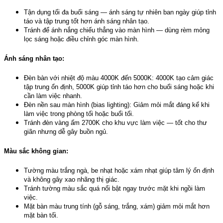
Tận dụng tối đa buổi sáng — ánh sáng tự nhiên ban ngày giúp tỉnh 
táo và tập trung tốt hơn ánh sáng nhân tạo.
Tránh để ánh nắng chiếu thẳng vào màn hình — dùng rèm mỏng 
lọc sáng hoặc điều chỉnh góc màn hình.
Ánh sáng nhân tạo:
Đèn bàn với nhiệt độ màu 4000K đến 5000K: 4000K tạo cảm giác 
tập trung ổn định, 5000K giúp tỉnh táo hơn cho buổi sáng hoặc khi 
cần làm việc nhanh.
Đèn nền sau màn hình (bias lighting): Giảm mỏi mắt đáng kể khi 
làm việc trong phòng tối hoặc buổi tối.
Tránh đèn vàng ấm 2700K cho khu vực làm việc — tốt cho thư 
giãn nhưng dễ gây buồn ngủ.
Màu sắc không gian:
Tường màu trắng ngà, be nhạt hoặc xám nhạt giúp tâm lý ổn định 
và không gây xao nhãng thị giác.
Tránh tường màu sắc quá nổi bật ngay trước mặt khi ngồi làm 
việc.
Mặt bàn màu trung tính (gỗ sáng, trắng, xám) giảm mỏi mắt hơn 
mặt bàn tối.