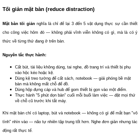
Tối giản mặt bàn (reduce distraction)
Mặt bàn tối giản
 nghĩa là chỉ để lại 3 đến 5 vật dụng thực sự cần thiết 
cho công việc hôm đó — không phải vĩnh viễn không có gì, mà là có ý 
thức về từng thứ đang ở trên bàn.
Nguyên tắc thực hành:
Cất bút, tài liệu không dùng, tai nghe, đồ trang trí và thiết bị phụ 
vào hộc kéo hoặc kệ.
Dùng kệ treo tường để cất sách, notebook — giải phóng bề mặt 
bàn mà không mất chỗ để đồ.
Dùng hộp đựng cáp và hub để gom thiết bị gọn vào một điểm.
Thực hành "5 phút dọn bàn" cuối mỗi buổi làm việc — đặt mọi thứ 
về chỗ cũ trước khi tắt máy.
Khi mặt bàn chỉ có laptop, bút và notebook — không có gì để mắt bạn "vô 
tình" nhìn vào — não tự nhiên tập trung tốt hơn. Nghe đơn giản nhưng tác 
động rất thực tế.