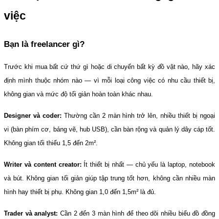
việc
Bạn là freelancer gì?
Trước khi mua bất cứ thứ gì hoặc di chuyển bất kỳ đồ vật nào, hãy xác 
định mình thuộc nhóm nào — vì mỗi loại công việc có nhu cầu thiết bị, 
không gian và mức độ tối giản hoàn toàn khác nhau.
Designer và coder:
 Thường cần 2 màn hình trở lên, nhiều thiết bị ngoại 
vi (bàn phím cơ, bảng vẽ, hub USB), cần bàn rộng và quản lý dây cáp tốt. 
Không gian tối thiểu 1,5 đến 2m².
Writer và content creator:
 Ít thiết bị nhất — chủ yếu là laptop, notebook 
và bút. Không gian tối giản giúp tập trung tốt hơn, không cần nhiều màn 
hình hay thiết bị phụ. Không gian 1,0 đến 1,5m² là đủ.
Trader và analyst:
 Cần 2 đến 3 màn hình để theo dõi nhiều biểu đồ đồng 