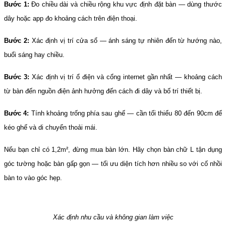
Bước 1:
 Đo chiều dài và chiều rộng khu vực định đặt bàn — dùng thước 
dây hoặc app đo khoảng cách trên điện thoại.
Bước 2:
 Xác định vị trí cửa sổ — ánh sáng tự nhiên đến từ hướng nào, 
buổi sáng hay chiều.
Bước 3:
 Xác định vị trí ổ điện và cổng internet gần nhất — khoảng cách 
từ bàn đến nguồn điện ảnh hưởng đến cách đi dây và bố trí thiết bị.
Bước 4:
 Tính khoảng trống phía sau ghế — cần tối thiểu 80 đến 90cm để 
kéo ghế và di chuyển thoải mái.
Nếu bạn chỉ có 1,2m², đừng mua bàn lớn. Hãy chọn bàn chữ L tận dụng 
góc tường hoặc bàn gấp gọn — tối ưu diện tích hơn nhiều so với cố nhồi 
bàn to vào góc hẹp.
Xác định nhu cầu và không gian làm việc