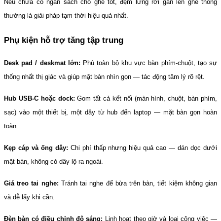
Nếu chưa có ngân sách cho ghế tốt, đệm lưng rời gắn lên ghế thông 
thường là giải pháp tạm thời hiệu quả nhất.
Phụ kiện hỗ trợ tăng tập trung
Desk pad / deskmat lớn:
 Phủ toàn bộ khu vực bàn phím-chuột, tạo sự 
thống nhất thị giác và giúp mặt bàn nhìn gọn — tác động tâm lý rõ rệt.
Hub USB-C hoặc dock:
 Gom tất cả kết nối (màn hình, chuột, bàn phím, 
sạc) vào một thiết bị, một dây từ hub đến laptop — mặt bàn gọn hoàn 
toàn.
Kẹp cáp và ống dây:
 Chi phí thấp nhưng hiệu quả cao — dán dọc dưới 
mặt bàn, không có dây lộ ra ngoài.
Giá treo tai nghe:
 Tránh tai nghe để bừa trên bàn, tiết kiệm không gian 
và dễ lấy khi cần.
Đèn bàn có điều chỉnh độ sáng:
 Linh hoạt theo giờ và loại công việc — 