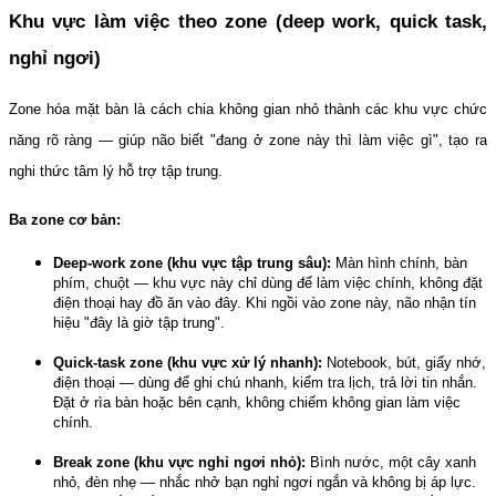
Khu vực làm việc theo zone (deep work, quick task, 
nghỉ ngơi)
Zone hóa mặt bàn là cách chia không gian nhỏ thành các khu vực chức 
năng rõ ràng — giúp não biết "đang ở zone này thì làm việc gì", tạo ra 
nghi thức tâm lý hỗ trợ tập trung.
Ba zone cơ bản:
Deep-work zone (khu vực tập trung sâu):
 Màn hình chính, bàn 
phím, chuột — khu vực này chỉ dùng để làm việc chính, không đặt 
điện thoại hay đồ ăn vào đây. Khi ngồi vào zone này, não nhận tín 
hiệu "đây là giờ tập trung".
Quick-task zone (khu vực xử lý nhanh):
 Notebook, bút, giấy nhớ, 
điện thoại — dùng để ghi chú nhanh, kiểm tra lịch, trả lời tin nhắn. 
Đặt ở rìa bàn hoặc bên cạnh, không chiếm không gian làm việc 
chính.
Break zone (khu vực nghỉ ngơi nhỏ):
 Bình nước, một cây xanh 
nhỏ, đèn nhẹ — nhắc nhở bạn nghỉ ngơi ngắn và không bị áp lực. 