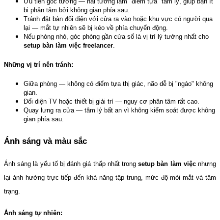
Ưu tiên góc tường — hai tường làm "điểm tựa" tâm lý, giúp bạn ít 
bị phân tâm bởi không gian phía sau.
Tránh đặt bàn đối diện với cửa ra vào hoặc khu vực có người qua 
lại — mắt tự nhiên sẽ bị kéo về phía chuyển động.
Nếu phòng nhỏ, góc phòng gần cửa sổ là vị trí lý tưởng nhất cho 
setup bàn làm việc freelancer
.
Những vị trí nên tránh:
Giữa phòng — không có điểm tựa thị giác, não dễ bị "ngáo" không 
gian.
Đối diện TV hoặc thiết bị giải trí — nguy cơ phân tâm rất cao.
Quay lưng ra cửa — tâm lý bất an vì không kiểm soát được không 
gian phía sau.
Ánh sáng và màu sắc
Ánh sáng là yếu tố bị đánh giá thấp nhất trong 
setup bàn làm việc
 nhưng 
lại ảnh hưởng trực tiếp đến khả năng tập trung, mức độ mỏi mắt và tâm 
trạng.
Ánh sáng tự nhiên: