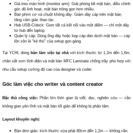
Giá treo màn hình (monitor arm): Giải phóng bề mặt bàn, điều chỉnh 
góc độ linh hoạt, mặt bàn trông gọn hơn nhiều.
Bàn phím cơ và chuột không dây: Giảm dây cáp trên mặt bàn, 
tăng cảm giác thao tác.
Hub USB-C/dock: Gom tất cả kết nối vào một điểm — chỉ một dây 
từ hub đến laptop.
Quản lý cáp: Dùng ống dây hoặc kẹp cáp dán dưới mặt bàn — cáp 
lộn xộn là "kẻ thù" của setup gọn gàng.
Tại YCHI, dòng 
bàn làm việc tại nhà
 với kích thước từ 1,2m đến 1,6m, 
chân sắt sơn tĩnh điện và mặt bàn MFC Laminate chống trầy phù hợp với 
nhu cầu setup cường độ cao của designer và coder.
Góc làm việc cho writer và content creator
Đặc thù công việc:
 Phần lớn thời gian là viết, đọc, nghiên cứu — cần 
không gian yên tĩnh và mặt bàn tối giản để không bị phân tâm.
Layout khuyến nghị:
Bàn đơn giản, kích thước vừa phải 80cm đến 1,2m — không cần 