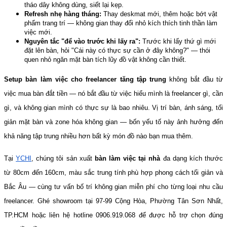
tháo dây không dùng, siết lại kẹp.
Refresh nhẹ hàng tháng:
 Thay deskmat mới, thêm hoặc bớt vật 
phẩm trang trí — không gian thay đổi nhỏ kích thích tinh thần làm 
việc mới.
Nguyên tắc "để vào trước khi lấy ra":
 Trước khi lấy thứ gì mới 
đặt lên bàn, hỏi "Cái này có thực sự cần ở đây không?" — thói 
quen nhỏ ngăn mặt bàn tích lũy đồ vật không cần thiết.
Setup bàn làm việc cho freelancer tăng tập trung
 không bắt đầu từ 
việc mua bàn đắt tiền — nó bắt đầu từ việc hiểu mình là freelancer gì, cần 
gì, và không gian mình có thực sự là bao nhiêu. Vị trí bàn, ánh sáng, tối 
giản mặt bàn và zone hóa không gian — bốn yếu tố này ảnh hưởng đến 
khả năng tập trung nhiều hơn bất kỳ món đồ nào bạn mua thêm.
Tại 
YCHI
, chúng tôi sản xuất 
bàn làm việc tại nhà
 đa dạng kích thước 
từ 80cm đến 160cm, màu sắc trung tính phù hợp phong cách tối giản và 
Bắc Âu — cùng tư vấn bố trí không gian miễn phí cho từng loại nhu cầu 
freelancer. Ghé showroom tại 97-99 Cộng Hòa, Phường Tân Sơn Nhất, 
TP.HCM hoặc liên hệ hotline 0906.919.068 để được hỗ trợ chọn đúng 