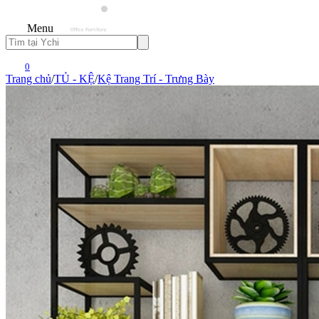
Menu
0
Trang chủ
/
TỦ - KỆ
/
Kệ Trang Trí - Trưng Bày