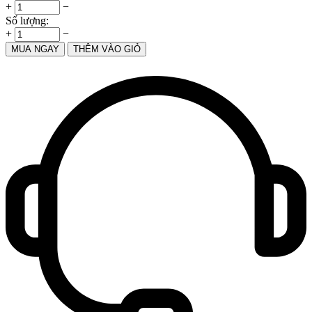
+
−
Số lượng:
+
−
MUA NGAY
THÊM VÀO GIỎ