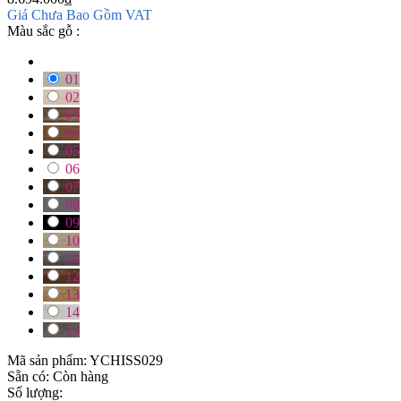
Giá Chưa Bao Gồm VAT
Màu sắc gỗ :
01
02
03
04
05
06
07
08
09
10
11
12
13
14
15
Mã sản phẩm:
YCHISS029
Sẵn có:
Còn hàng
Số lượng: