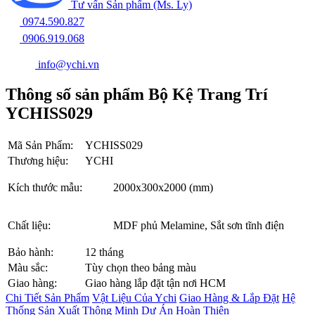
Tư vấn Sản phẩm (Ms. Ly)
0974.590.827
0906.919.068
info@ychi.vn
Thông số sản phẩm Bộ Kệ Trang Trí
YCHISS029
Mã Sản Phẩm:
YCHISS029
Thương hiệu:
YCHI
Kích thước mẫu:
2000x300x2000 (mm)
Chất liệu:
MDF phủ Melamine, Sắt sơn tĩnh điện
Bảo hành:
12 tháng
Màu sắc:
Tùy chọn theo bảng màu
Giao hàng:
Giao hàng lắp đặt tận nơi HCM
Chi Tiết Sản Phẩm
Vật Liệu Của Ychi
Giao Hàng & Lắp Đặt
Hệ
Thống Sản Xuất Thông Minh
Dự Án Hoàn Thiện