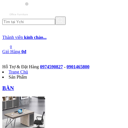
Thành viên
kính chào...
0
Giỏ Hàng
0đ
Hỗ Trợ & Đặt Hàng
0974590827
-
0901465800
Trang Chủ
Sản Phẩm
BÀN