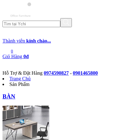
Thành viên
kính chào...
0
Giỏ Hàng
0đ
Hỗ Trợ & Đặt Hàng
0974590827
-
0901465800
Trang Chủ
Sản Phẩm
BÀN