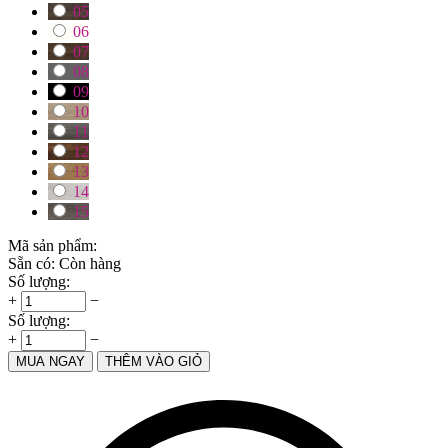
05
06
07
08
09
10
11
12
13
14
15
Mã sản phẩm:
Sẵn có:
Còn hàng
Số lượng:
+
−
Số lượng:
+
−
MUA NGAY
THÊM VÀO GIỎ