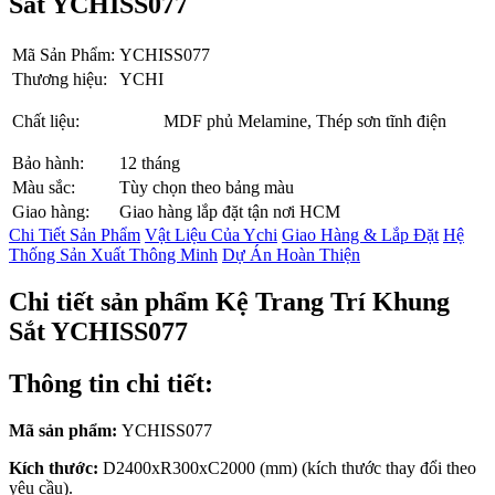
Sắt YCHISS077
Mã Sản Phẩm:
YCHISS077
Thương hiệu:
YCHI
Chất liệu:
MDF phủ Melamine, Thép sơn tĩnh điện
Bảo hành:
12 tháng
Màu sắc:
Tùy chọn theo bảng màu
Giao hàng:
Giao hàng lắp đặt tận nơi HCM
Chi Tiết Sản Phẩm
Vật Liệu Của Ychi
Giao Hàng & Lắp Đặt
Hệ
Thống Sản Xuất Thông Minh
Dự Án Hoàn Thiện
Chi tiết sản phẩm Kệ Trang Trí Khung
Sắt YCHISS077
Thông tin chi tiết:
Mã sản phẩm:
YCHISS077
Kích thước:
D2400xR300xC2000 (mm) (kích thước thay đổi theo
yêu cầu).