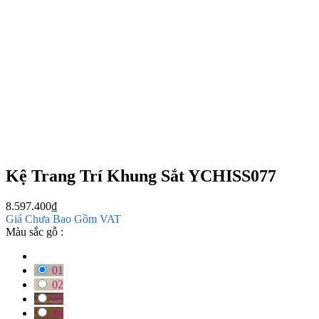
Kệ Trang Trí Khung Sắt YCHISS077
8.597.400
₫
Giá Chưa Bao Gồm VAT
Màu sắc gỗ :
01
02
03
04