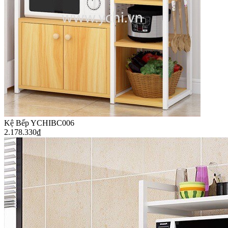
Kệ Bếp YCHIBC006
2.178.330
₫