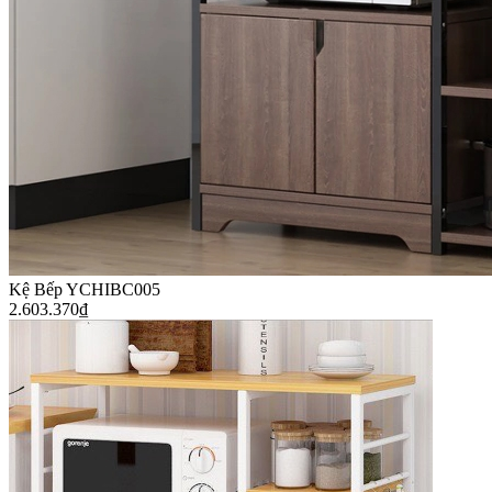
Kệ Bếp YCHIBC005
2.603.370
₫