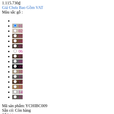
1.115.730
₫
Giá Chưa Bao Gồm VAT
Màu sắc gỗ :
01
02
03
04
05
06
07
08
09
10
11
12
13
14
15
Mã sản phẩm:
YCHIBC009
Sẵn có:
Còn hàng