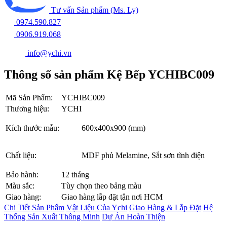
Tư vấn Sản phẩm (Ms. Ly)
0974.590.827
0906.919.068
info@ychi.vn
Thông số sản phẩm Kệ Bếp YCHIBC009
Mã Sản Phẩm:
YCHIBC009
Thương hiệu:
YCHI
Kích thước mẫu:
600x400x900 (mm)
Chất liệu:
MDF phủ Melamine, Sắt sơn tĩnh điện
Bảo hành:
12 tháng
Màu sắc:
Tùy chọn theo bảng màu
Giao hàng:
Giao hàng lắp đặt tận nơi HCM
Chi Tiết Sản Phẩm
Vật Liệu Của Ychi
Giao Hàng & Lắp Đặt
Hệ
Thống Sản Xuất Thông Minh
Dự Án Hoàn Thiện