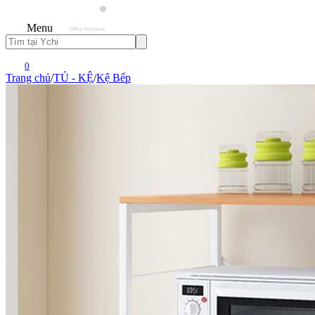
Menu
0
Trang chủ
/
TỦ - KỆ
/
Kệ Bếp