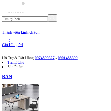
Thành viên
kính chào...
0
Giỏ Hàng
0đ
Hỗ Trợ & Đặt Hàng
0974590827
-
0901465800
Trang Chủ
Sản Phẩm
BÀN