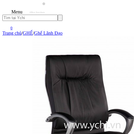
Menu
0
Trang chủ
/
GHẾ
/
Ghế Lãnh Đạo