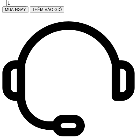
+
−
MUA NGAY
THÊM VÀO GIỎ