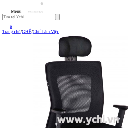
Menu
0
Trang chủ
/
GHẾ
/
Ghế Làm Việc