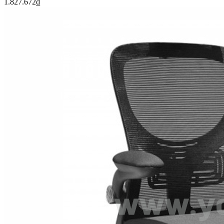
1.827.672
₫