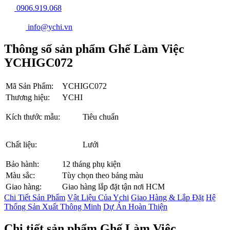
0906.919.068
info@ychi.vn
Thông số sản phẩm Ghế Làm Việc
YCHIGC072
Mã Sản Phẩm:
YCHIGC072
Thương hiệu:
YCHI
Kích thước mẫu:
Tiêu chuẩn
Chất liệu:
Lưới
Bảo hành:
12 tháng phụ kiện
Màu sắc:
Tùy chọn theo bảng màu
Giao hàng:
Giao hàng lắp đặt tận nơi HCM
Chi Tiết Sản Phẩm
Vật Liệu Của Ychi
Giao Hàng & Lắp Đặt
Hệ
Thống Sản Xuất Thông Minh
Dự Án Hoàn Thiện
Chi tiết sản phẩm Ghế Làm Việc