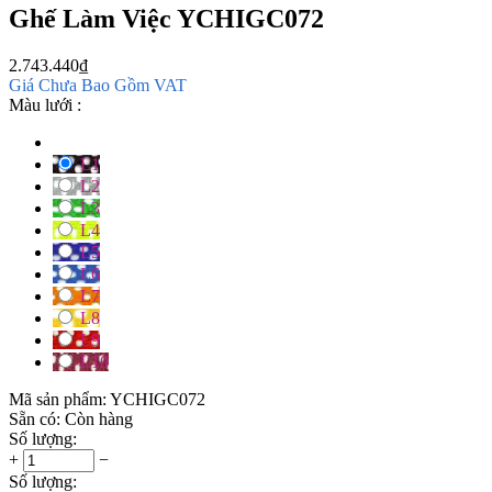
Ghế Làm Việc YCHIGC072
2.743.440
₫
Giá Chưa Bao Gồm VAT
Màu lưới :
L1
L2
L3
L4
L5
L6
L7
L8
L9
L10
Mã sản phẩm:
YCHIGC072
Sẵn có:
Còn hàng
Số lượng:
+
−
Số lượng: