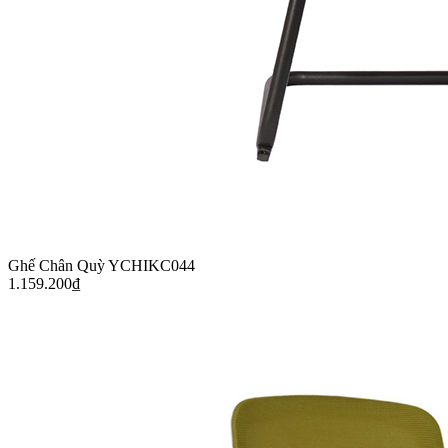
Ghế Chân Quỳ YCHIKC044
1.159.200
₫