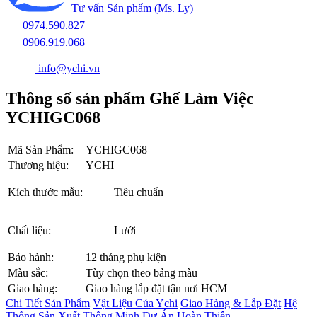
Tư vấn Sản phẩm (Ms. Ly)
0974.590.827
0906.919.068
info@ychi.vn
Thông số sản phẩm Ghế Làm Việc
YCHIGC068
Mã Sản Phẩm:
YCHIGC068
Thương hiệu:
YCHI
Kích thước mẫu:
Tiêu chuẩn
Chất liệu:
Lưới
Bảo hành:
12 tháng phụ kiện
Màu sắc:
Tùy chọn theo bảng màu
Giao hàng:
Giao hàng lắp đặt tận nơi HCM
Chi Tiết Sản Phẩm
Vật Liệu Của Ychi
Giao Hàng & Lắp Đặt
Hệ
Thống Sản Xuất Thông Minh
Dự Án Hoàn Thiện