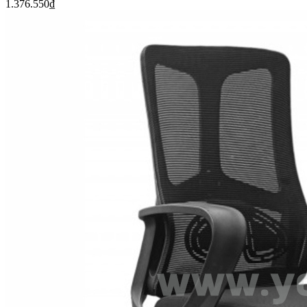
1.376.550
₫