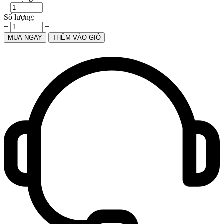
+
−
Số lượng:
+
−
MUA NGAY
THÊM VÀO GIỎ