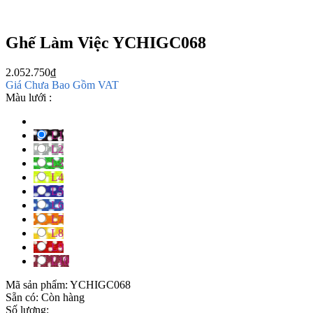
Ghế Làm Việc YCHIGC068
2.052.750
₫
Giá Chưa Bao Gồm VAT
Màu lưới :
L1
L2
L3
L4
L5
L6
L7
L8
L9
L10
Mã sản phẩm:
YCHIGC068
Sẵn có:
Còn hàng
Số lượng: