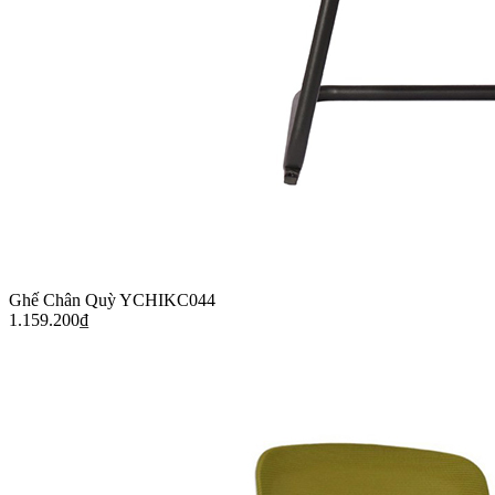
Ghế Chân Quỳ YCHIKC044
1.159.200
₫