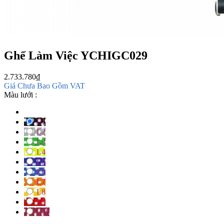
Ghế Làm Việc YCHIGC029
2.733.780
₫
Giá Chưa Bao Gồm VAT
Màu lưới :
L1
L2
L3
L4
L5
L6
L7
L8
L9
L10