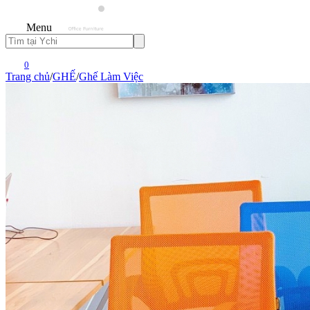
Menu
0
Trang chủ
/
GHẾ
/
Ghế Làm Việc