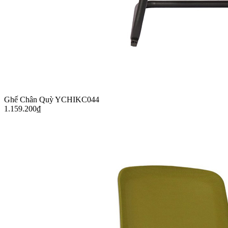
Ghế Chân Quỳ YCHIKC044
1.159.200
₫