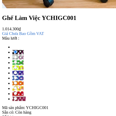
Ghế Làm Việc YCHIGC001
1.014.300
₫
Giá Chưa Bao Gồm VAT
Màu lưới :
L1
L2
L3
L4
L5
L6
L7
L8
L9
L10
Mã sản phẩm:
YCHIGC001
Sẵn có:
Còn hàng