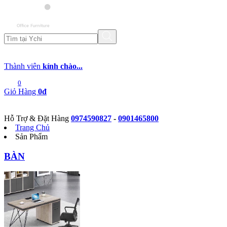
Thành viên
kính chào...
0
Giỏ Hàng
0đ
Hỗ Trợ & Đặt Hàng
0974590827
-
0901465800
Trang Chủ
Sản Phẩm
BÀN