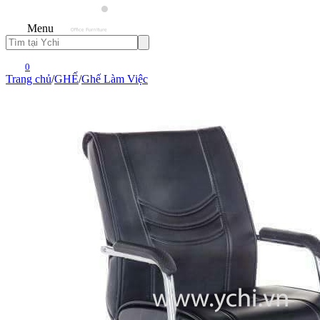
Menu
0
Trang chủ
/
GHẾ
/
Ghế Làm Việc