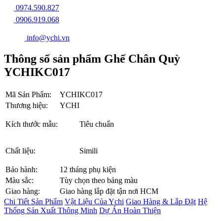
0974.590.827
0906.919.068
info@ychi.vn
Thông số sản phẩm Ghế Chân Quỳ
YCHIKC017
Mã Sản Phẩm:
YCHIKC017
Thương hiệu:
YCHI
Kích thước mẫu:
Tiêu chuẩn
Chất liệu:
Simili
Bảo hành:
12 tháng phụ kiện
Màu sắc:
Tùy chọn theo bảng màu
Giao hàng:
Giao hàng lắp đặt tận nơi HCM
Chi Tiết Sản Phẩm
Vật Liệu Của Ychi
Giao Hàng & Lắp Đặt
Hệ
Thống Sản Xuất Thông Minh
Dự Án Hoàn Thiện