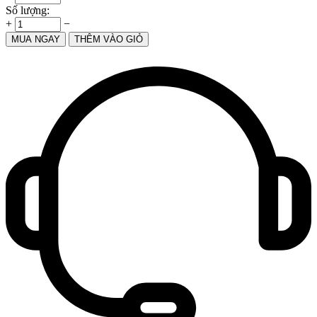
Số lượng:
+
−
MUA NGAY
THÊM VÀO GIỎ