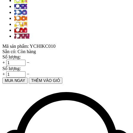
L4
L5
L6
L7
L8
L9
L10
Mã sản phẩm:
YCHIKC010
Sẵn có:
Còn hàng
Số lượng:
+
−
Số lượng:
+
−
MUA NGAY
THÊM VÀO GIỎ