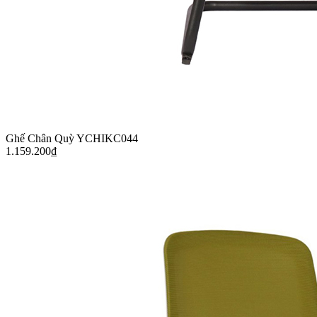
Ghế Chân Quỳ YCHIKC044
1.159.200
₫