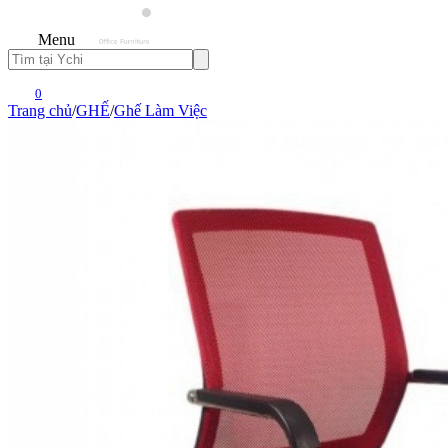
Menu
0
Trang chủ
/
GHẾ
/
Ghế Làm Việc