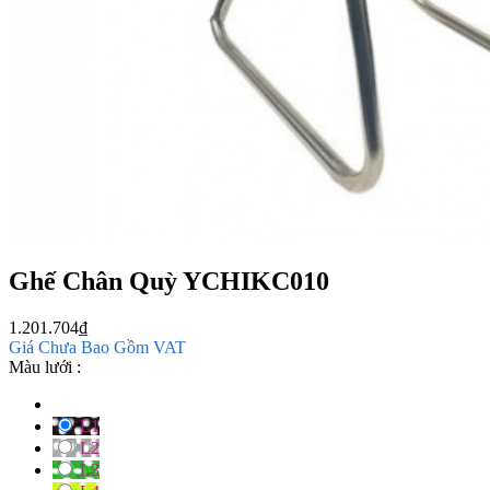
Ghế Chân Quỳ YCHIKC010
1.201.704
₫
Giá Chưa Bao Gồm VAT
Màu lưới :
L1
L2
L3