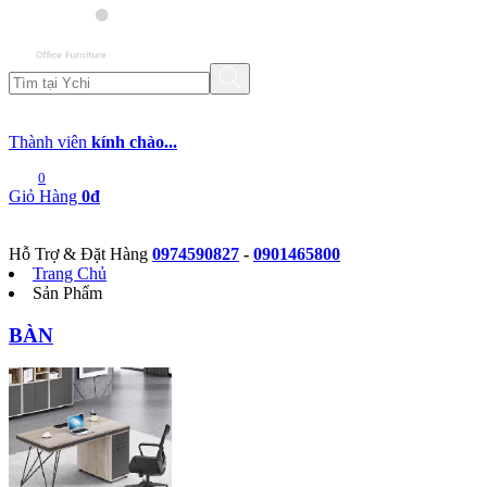
Thành viên
kính chào...
0
Giỏ Hàng
0đ
Hỗ Trợ & Đặt Hàng
0974590827
-
0901465800
Trang Chủ
Sản Phẩm
BÀN