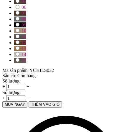
05
06
07
08
09
10
11
12
13
14
15
Mã sản phẩm:
YCHILS032
Sẵn có:
Còn hàng
Số lượng:
+
−
Số lượng:
+
−
MUA NGAY
THÊM VÀO GIỎ