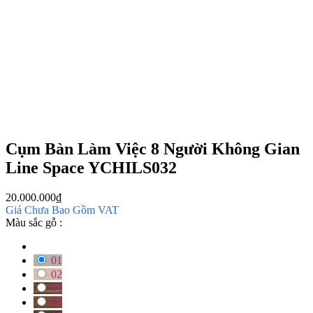
Cụm Bàn Làm Việc 8 Người Không Gian
Line Space YCHILS032
20.000.000
₫
Giá Chưa Bao Gồm VAT
Màu sắc gỗ :
01
02
03
04