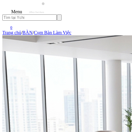
Menu
0
Trang chủ
/
BÀN
/
Cụm Bàn Làm Việc