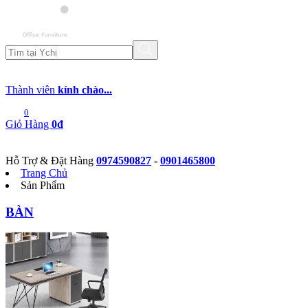
Thành viên
kính chào...
0
Giỏ Hàng
0đ
Hỗ Trợ & Đặt Hàng
0974590827
-
0901465800
Trang Chủ
Sản Phẩm
BÀN