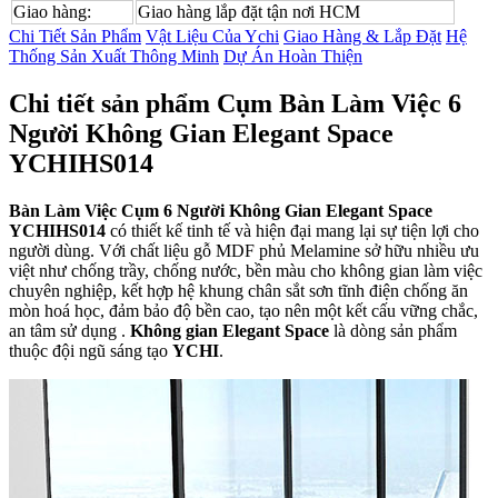
Giao hàng:
Giao hàng lắp đặt tận nơi HCM
Chi Tiết Sản Phẩm
Vật Liệu Của Ychi
Giao Hàng & Lắp Đặt
Hệ
Thống Sản Xuất Thông Minh
Dự Án Hoàn Thiện
Chi tiết sản phẩm Cụm Bàn Làm Việc 6
Người Không Gian Elegant Space
YCHIHS014
Bàn Làm Việc Cụm 6 Người Không Gian Elegant Space
YCHIHS014
có thiết kế tinh tế và hiện đại mang lại sự tiện lợi cho
người dùng. Với chất liệu gỗ MDF phủ Melamine sở hữu nhiều ưu
việt như chống trầy, chống nước, bền màu cho không gian làm việc
chuyên nghiệp, kết hợp hệ khung chân sắt sơn tĩnh điện chống ăn
mòn hoá học, đảm bảo độ bền cao, tạo nên một kết cấu vững chắc,
an tâm sử dụng .
Không gian Elegant Space
là dòng sản phẩm
thuộc đội ngũ sáng tạo
YCHI
.