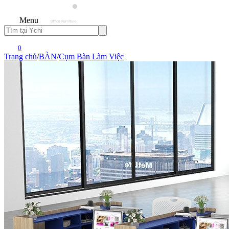
Menu
0
Trang chủ
/
BÀN
/
Cụm Bàn Làm Việc