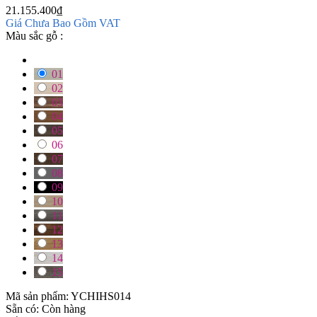
21.155.400
₫
Giá Chưa Bao Gồm VAT
Màu sắc gỗ :
01
02
03
04
05
06
07
08
09
10
11
12
13
14
15
Mã sản phẩm:
YCHIHS014
Sẵn có:
Còn hàng