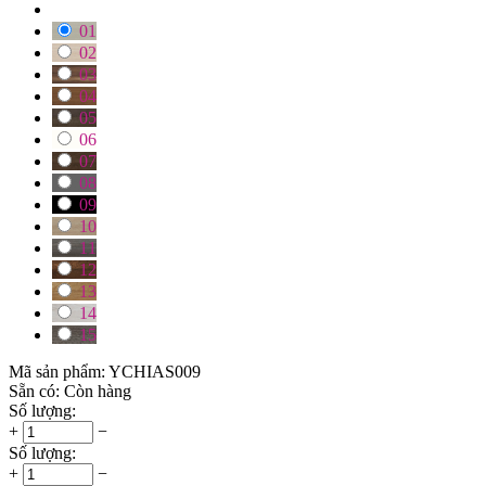
01
02
03
04
05
06
07
08
09
10
11
12
13
14
15
Mã sản phẩm:
YCHIAS009
Sẵn có:
Còn hàng
Số lượng:
+
−
Số lượng:
+
−