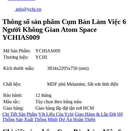
info@ychi.vn
Thông số sản phẩm Cụm Bàn Làm Việc 6
Người Không Gian Atom Space
YCHIAS009
Mã Sản Phẩm:
YCHIAS009
Thương hiệu:
YCHI
Kích thước mẫu:
3834x2205x750 (mm)
Chất liệu:
MDF phủ Melamine, Sắt sơn tĩnh điện
Bảo hành:
12 tháng
Màu sắc:
Tùy chọn theo bảng màu
Giao hàng:
Giao hàng lắp đặt tận nơi HCM
Chi Tiết Sản Phẩm
Vật Liệu Của Ychi
Giao Hàng & Lắp Đặt
Hệ
Thống Sản Xuất Thông Minh
Dự Án Hoàn Thiện