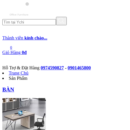
Thành viên
kính chào...
0
Giỏ Hàng
0đ
Hỗ Trợ & Đặt Hàng
0974590827
-
0901465800
Trang Chủ
Sản Phẩm
BÀN