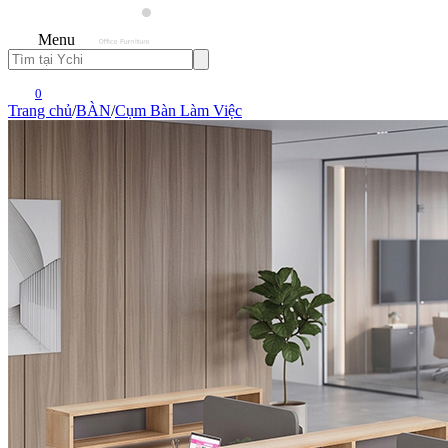
Menu
0
Trang chủ
/
BÀN
/
Cụm Bàn Làm Việc