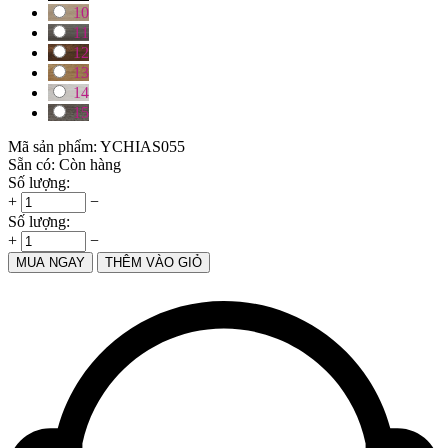
10
11
12
13
14
15
Mã sản phẩm:
YCHIAS055
Sẵn có:
Còn hàng
Số lượng:
+
−
Số lượng:
+
−
MUA NGAY
THÊM VÀO GIỎ