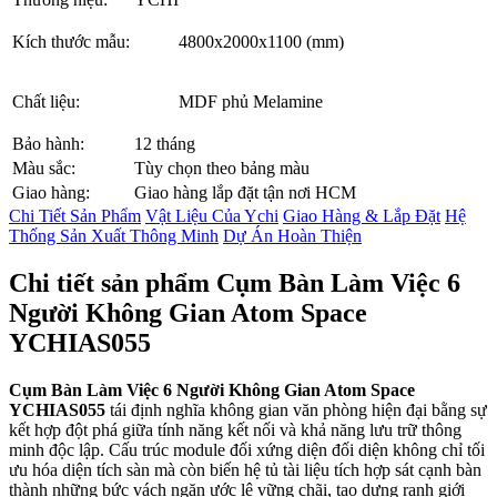
Kích thước mẫu:
4800x2000x1100 (mm)
Chất liệu:
MDF phủ Melamine
Bảo hành:
12 tháng
Màu sắc:
Tùy chọn theo bảng màu
Giao hàng:
Giao hàng lắp đặt tận nơi HCM
Chi Tiết Sản Phẩm
Vật Liệu Của Ychi
Giao Hàng & Lắp Đặt
Hệ
Thống Sản Xuất Thông Minh
Dự Án Hoàn Thiện
Chi tiết sản phẩm Cụm Bàn Làm Việc 6
Người Không Gian Atom Space
YCHIAS055
Cụm Bàn Làm Việc 6 Người Không Gian Atom Space
YCHIAS055
tái định nghĩa không gian văn phòng hiện đại bằng sự
kết hợp đột phá giữa tính năng kết nối và khả năng lưu trữ thông
minh độc lập. Cấu trúc module đối xứng diện đối diện không chỉ tối
ưu hóa diện tích sàn mà còn biến hệ tủ tài liệu tích hợp sát cạnh bàn
thành những bức vách ngăn ước lệ vững chãi, tạo dựng ranh giới