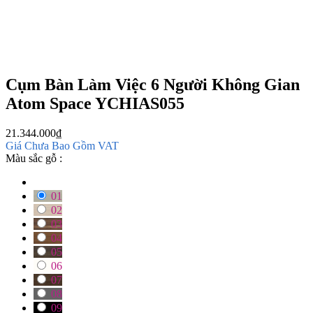
Cụm Bàn Làm Việc 6 Người Không Gian
Atom Space YCHIAS055
21.344.000
₫
Giá Chưa Bao Gồm VAT
Màu sắc gỗ :
01
02
03
04
05
06
07
08
09