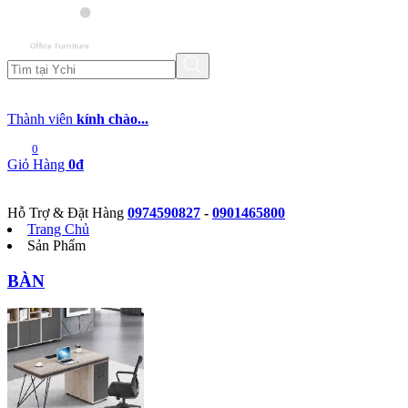
Thành viên
kính chào...
0
Giỏ Hàng
0đ
Hỗ Trợ & Đặt Hàng
0974590827
-
0901465800
Trang Chủ
Sản Phẩm
BÀN