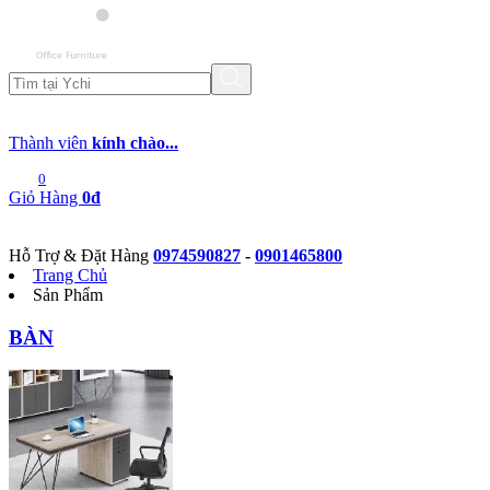
Thành viên
kính chào...
0
Giỏ Hàng
0đ
Hỗ Trợ & Đặt Hàng
0974590827
-
0901465800
Trang Chủ
Sản Phẩm
BÀN