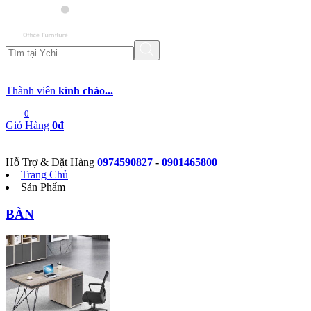
Thành viên
kính chào...
0
Giỏ Hàng
0đ
Hỗ Trợ & Đặt Hàng
0974590827
-
0901465800
Trang Chủ
Sản Phẩm
BÀN