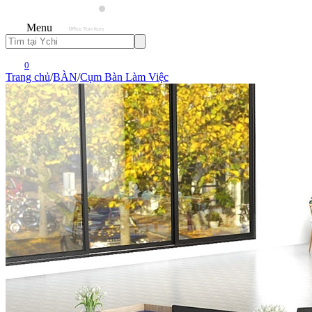
Menu
0
Trang chủ
/
BÀN
/
Cụm Bàn Làm Việc