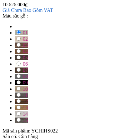
10.626.000
₫
Giá Chưa Bao Gồm VAT
Màu sắc gỗ :
01
02
03
04
05
06
07
08
09
10
11
12
13
14
15
Mã sản phẩm:
YCHIHS022
Sẵn có:
Còn hàng