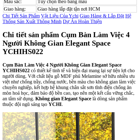
Màu sắc:
Tùy chọn theo bảng màu
Giao hàng:
Giao hàng lắp đặt tận nơi HCM
Chi Tiết Sản Phẩm
Vật Liệu Của Ychi
Giao Hàng & Lắp Đặt
Hệ
Thống Sản Xuất Thông Minh
Dự Án Hoàn Thiện
Chi tiết sản phẩm Cụm Bàn Làm Việc 4
Người Không Gian Elegant Space
YCHIHS022
Cụm Bàn Làm Việc
4 Người Không Gian Elegant Space
YCHIHS022
có thiết kế tinh tế và hiện đại mang lại sự tiện lợi cho
người dùng. Với chất liệu gỗ MDF phủ Melamine sở hữu nhiều ưu
việt như chống trầy, chống nước, bền màu cho không gian làm việc
chuyên nghiệp, kết hợp hệ khung chân sắt sơn tĩnh điện chống ăn
mòn hoá học, đảm bảo độ bền cao, tạo nên một kết cấu vững chắc,
an tâm sử dụng.
Không gian Elegant Space
là dòng sản phẩm
thuộc đội ngũ sáng tạo
YCHI
.