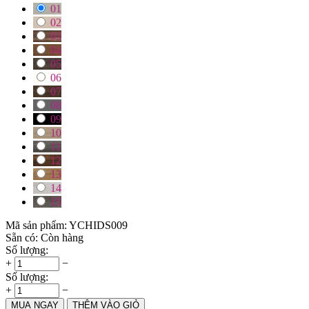
01
02
03
04
05
06
07
08
09
10
11
12
13
14
15
Mã sản phẩm:
YCHIDS009
Sẵn có:
Còn hàng
Số lượng:
+
−
Số lượng:
+
−
MUA NGAY
THÊM VÀO GIỎ