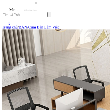
Menu
0
Trang chủ
/
BÀN
/
Cụm Bàn Làm Việc