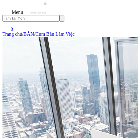
Menu
0
Trang chủ
/
BÀN
/
Cụm Bàn Làm Việc