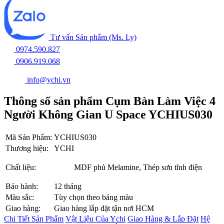
Tư vấn Sản phẩm (Ms. Ly)
0974.590.827
0906.919.068
info@ychi.vn
Thông số sản phẩm Cụm Bàn Làm Việc 4
Người Không Gian U Space YCHIUS030
Mã Sản Phẩm:
YCHIUS030
Thương hiệu:
YCHI
Chất liệu:
MDF phủ Melamine, Thép sơn tĩnh điện
Bảo hành:
12 tháng
Màu sắc:
Tùy chọn theo bảng màu
Giao hàng:
Giao hàng lắp đặt tận nơi HCM
Chi Tiết Sản Phẩm
Vật Liệu Của Ychi
Giao Hàng & Lắp Đặt
Hệ