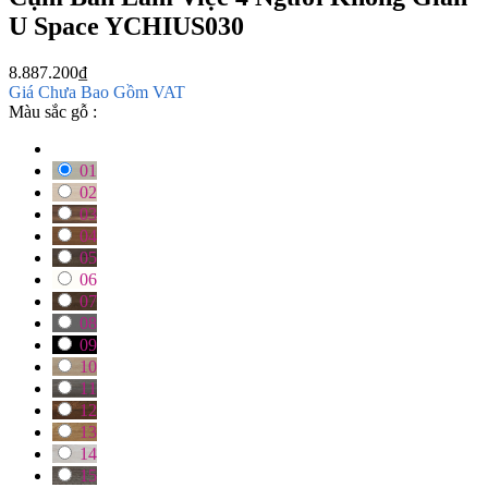
U Space YCHIUS030
8.887.200
₫
Giá Chưa Bao Gồm VAT
Màu sắc gỗ :
01
02
03
04
05
06
07
08
09
10
11
12
13
14
15