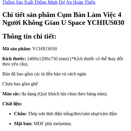
Thống Sản Xuất Thông Minh
Dự Án Hoàn Thiện
Chi tiết sản phẩm Cụm Bàn Làm Việc 4
Người Không Gian U Space YCHIUS030
Thông tin chi tiết:
Mã sản phẩm:
YCHIUS030
Kích thước:
2400x1200x750 (mm) (*Kích thước có thể thay đổi
theo yêu cầu).
Bàn đã bao gồm các tủ liền bàn và vách ngăn
Chưa bao gồm ghế
Màu sắc:
đa dạng (Quý khách lựa chọn theo bảng màu).
Chất liệu:
Chân:
Thép sơn tĩnh điện trắng/đen/xám nhạt/xám đậm
Mặt bàn:
MDF phủ melamine.