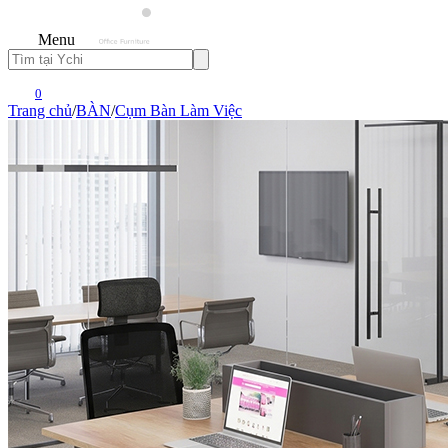
Menu
0
Trang chủ
/
BÀN
/
Cụm Bàn Làm Việc