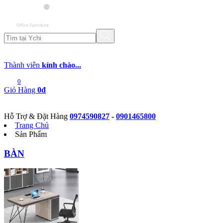
Thành viên
kính chào...
0
Giỏ Hàng
0đ
Hỗ Trợ & Đặt Hàng
0974590827
-
0901465800
Trang Chủ
Sản Phẩm
BÀN