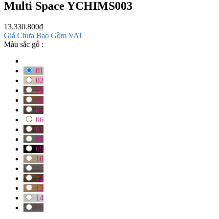
Multi Space YCHIMS003
13.330.800
₫
Giá Chưa Bao Gồm VAT
Màu sắc gỗ :
01
02
03
04
05
06
07
08
09
10
11
12
13
14
15