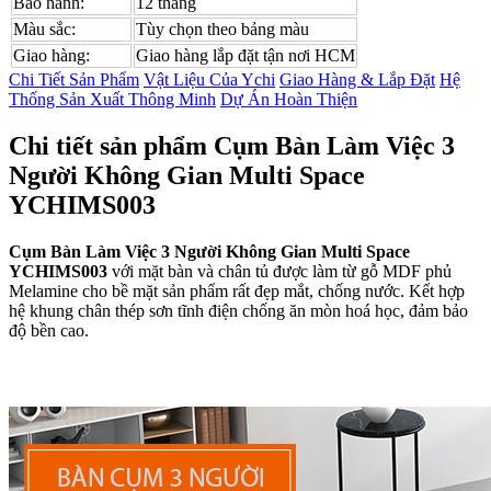
Bảo hành:
12 tháng
Màu sắc:
Tùy chọn theo bảng màu
Giao hàng:
Giao hàng lắp đặt tận nơi HCM
Chi Tiết Sản Phẩm
Vật Liệu Của Ychi
Giao Hàng & Lắp Đặt
Hệ
Thống Sản Xuất Thông Minh
Dự Án Hoàn Thiện
Chi tiết sản phẩm Cụm Bàn Làm Việc 3
Người Không Gian Multi Space
YCHIMS003
Cụm Bàn Làm Việc
3 Người Không Gian Multi Space
YCHIMS003
với mặt bàn và chân tủ được làm từ gỗ MDF phủ
Melamine cho bề mặt sản phẩm rất đẹp mắt, chống nước. Kết hợp
hệ khung chân thép sơn tĩnh điện chống ăn mòn hoá học, đảm bảo
độ bền cao.