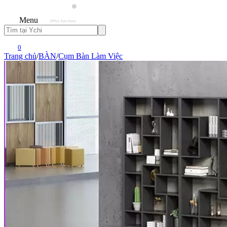
Menu
0
Trang chủ
/
BÀN
/
Cụm Bàn Làm Việc