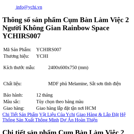
info@ychi.vn
Thông số sản phẩm Cụm Bàn Làm Việc 2
Người Không Gian Rainbow Space
YCHIRS007
Mã Sản Phẩm:
YCHIRS007
Thương hiệu:
YCHI
Kích thước mẫu:
2400x600x750 (mm)
Chất liệu:
MDF phủ Melamine, Sắt sơn tĩnh điện
Bảo hành:
12 tháng
Màu sắc:
Tùy chọn theo bảng màu
Giao hàng:
Giao hàng lắp đặt tận nơi HCM
Chi Tiết Sản Phẩm
Vật Liệu Của Ychi
Giao Hàng & Lắp Đặt
Hệ
Thống Sản Xuất Thông Minh
Dự Án Hoàn Thiện
Chi tiết sản phẩm Cụm Bàn Làm Việc 2