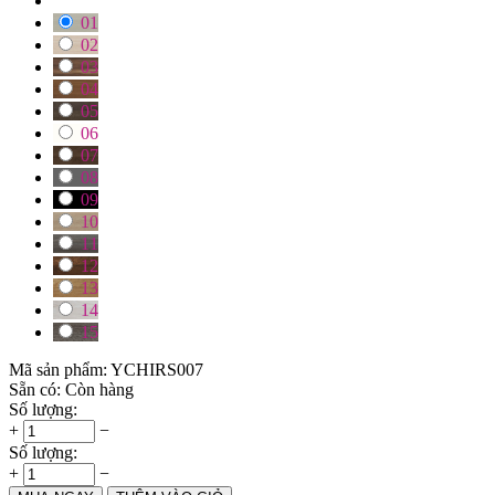
01
02
03
04
05
06
07
08
09
10
11
12
13
14
15
Mã sản phẩm:
YCHIRS007
Sẵn có:
Còn hàng
Số lượng:
+
−
Số lượng:
+
−