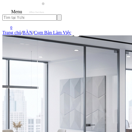
Menu
0
Trang chủ
/
BÀN
/
Cụm Bàn Làm Việc