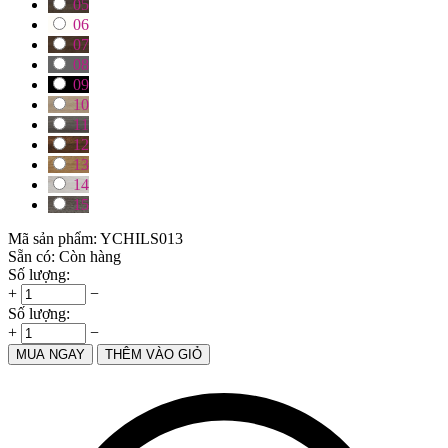
05
06
07
08
09
10
11
12
13
14
15
Mã sản phẩm:
YCHILS013
Sẵn có:
Còn hàng
Số lượng:
+
−
Số lượng:
+
−
MUA NGAY
THÊM VÀO GIỎ