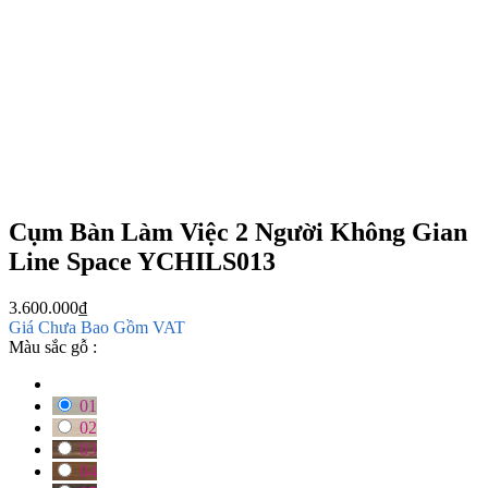
Cụm Bàn Làm Việc 2 Người Không Gian
Line Space YCHILS013
3.600.000
₫
Giá Chưa Bao Gồm VAT
Màu sắc gỗ :
01
02
03
04