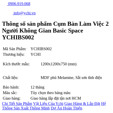
0906.919.068
info@ychi.vn
Thông số sản phẩm Cụm Bàn Làm Việc 2
Người Không Gian Basic Space
YCHIBS002
Mã Sản Phẩm:
YCHIBS002
Thương hiệu:
YCHI
Kích thước mẫu:
1200x1200x750 (mm)
Chất liệu:
MDF phủ Melamine, Sắt sơn tĩnh điện
Bảo hành:
12 tháng
Màu sắc:
Tùy chọn theo bảng màu
Giao hàng:
Giao hàng lắp đặt tận nơi HCM
Chi Tiết Sản Phẩm
Vật Liệu Của Ychi
Giao Hàng & Lắp Đặt
Hệ
Thống Sản Xuất Thông Minh
Dự Án Hoàn Thiện