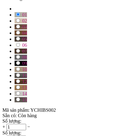
01
02
03
04
05
06
07
08
09
10
11
12
13
14
15
Mã sản phẩm:
YCHIBS002
Sẵn có:
Còn hàng
Số lượng:
+
−
Số lượng: