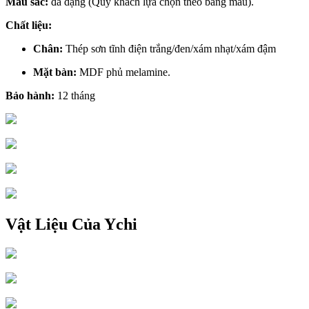
Màu sắc:
đa dạng (Quý khách lựa chọn theo bảng màu).
Chất liệu:
Chân:
Thép sơn tĩnh điện trắng/đen/xám nhạt/xám đậm
Mặt bàn:
MDF phủ melamine.
Bảo hành:
12 tháng
Vật Liệu Của Ychi