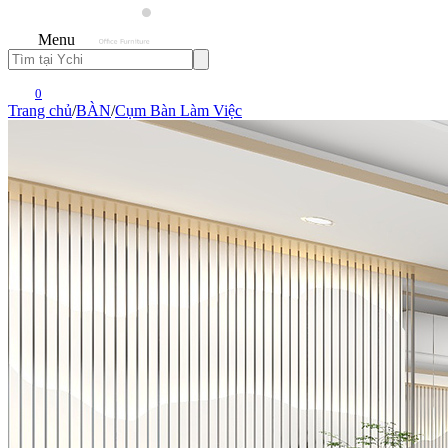
Menu
0
Trang chủ
/
BÀN
/
Cụm Bàn Làm Việc