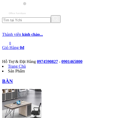
Thành viên
kính chào...
0
Giỏ Hàng
0đ
Hỗ Trợ & Đặt Hàng
0974590827
-
0901465800
Trang Chủ
Sản Phẩm
BÀN