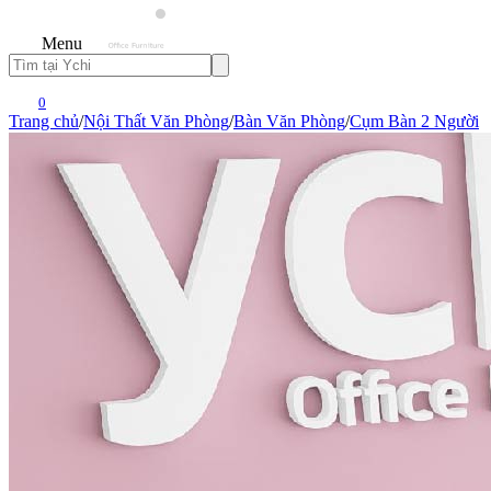
Menu
0
Trang chủ
/
Nội Thất Văn Phòng
/
Bàn Văn Phòng
/
Cụm Bàn 2 Người