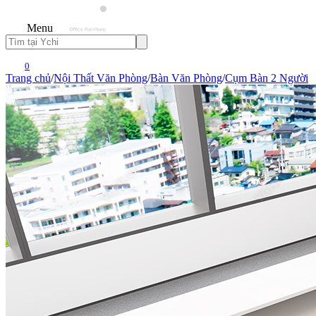
Menu
0
Trang chủ
/
Nội Thất Văn Phòng
/
Bàn Văn Phòng
/
Cụm Bàn 2 Người