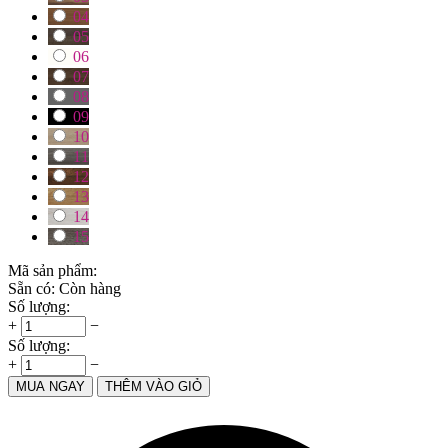
04
05
06
07
08
09
10
11
12
13
14
15
Mã sản phẩm:
Sẵn có:
Còn hàng
Số lượng:
+
−
Số lượng:
+
−
MUA NGAY
THÊM VÀO GIỎ