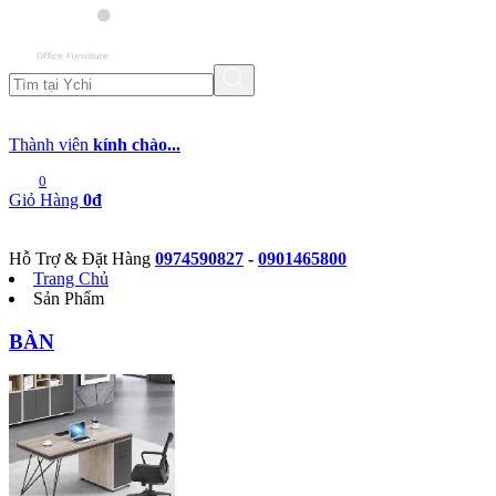
Thành viên
kính chào...
0
Giỏ Hàng
0đ
Hỗ Trợ & Đặt Hàng
0974590827
-
0901465800
Trang Chủ
Sản Phẩm
BÀN