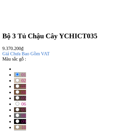
Bộ 3 Tủ Chậu Cây YCHICT035
9.370.200
₫
Giá Chưa Bao Gồm VAT
Màu sắc gỗ :
01
02
03
04
05
06
07
08
09
10