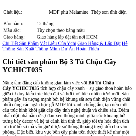
Chất liệu:
MDF phủ Melamine, Thép sơn tĩnh điện
Bảo hành:
12 tháng
Màu sắc:
Tùy chọn theo bảng màu
Giao hàng:
Giao hàng lắp đặt tận nơi HCM
Chi Tiết Sản Phẩm
Vật Liệu Của Ychi
Giao Hàng & Lắp Đặt
Hệ
Thống Sản Xuất Thông Minh
Dự Án Hoàn Thiện
Chi tiết sản phẩm Bộ 3 Tủ Chậu Cây
YCHICT035
Nâng tầm đẳng cấp không gian làm việc với
Bộ Tủ Chậu
Cây YCHICT035
tích hợp chậu cây xanh – sự giao thoa hoàn hảo
giữa tư duy kiến trúc hiện đại và hơi thở thiên nhiên tươi mới. Sản
phẩm gây ấn tượng mạnh bởi hệ khung sắt sơn tĩnh điện vững chãi
phối cùng các ngăn hộc gỗ MDF lõi xanh chống ẩm, tạo nên một
cấu trúc hình khối giật cấp đầy tính nghệ thuật và chiều sâu. Điểm
nhấn đột phá nằm ở sự đan xen thông minh giữa các khoang hở
trưng bày decor và hệ tủ cánh kín tinh tế, giúp tối ưu hóa diện tích
lưu trữ hồ sơ mà vẫn giữ được sự thông thoáng tuyệt đối cho văn
phòng. Đặc biệt, khu vực bồn cây phía trên được thiết kế như một