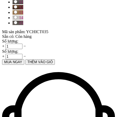
11
12
13
14
15
Mã sản phẩm:
YCHICT035
Sẵn có:
Còn hàng
Số lượng:
+
−
Số lượng:
+
−
MUA NGAY
THÊM VÀO GIỎ