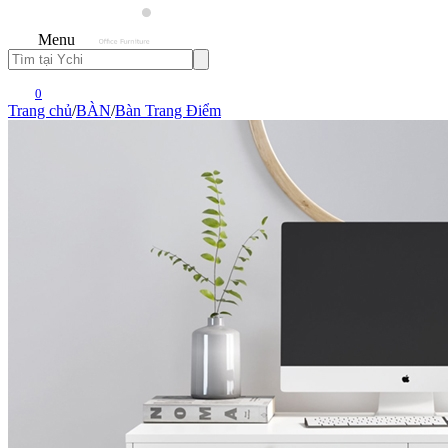
Menu
0
Trang chủ
/
BÀN
/
Bàn Trang Điểm