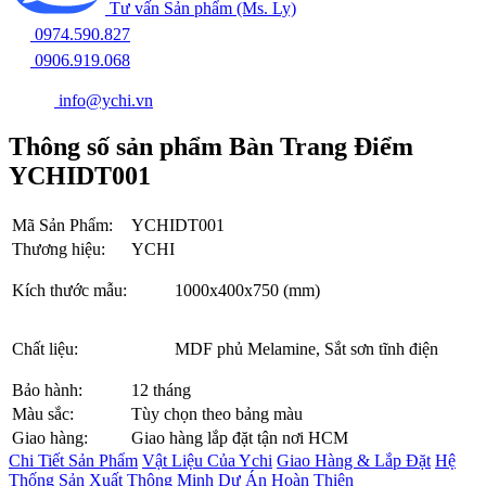
Tư vấn Sản phẩm (Ms. Ly)
0974.590.827
0906.919.068
info@ychi.vn
Thông số sản phẩm Bàn Trang Điểm
YCHIDT001
Mã Sản Phẩm:
YCHIDT001
Thương hiệu:
YCHI
Kích thước mẫu:
1000x400x750 (mm)
Chất liệu:
MDF phủ Melamine, Sắt sơn tĩnh điện
Bảo hành:
12 tháng
Màu sắc:
Tùy chọn theo bảng màu
Giao hàng:
Giao hàng lắp đặt tận nơi HCM
Chi Tiết Sản Phẩm
Vật Liệu Của Ychi
Giao Hàng & Lắp Đặt
Hệ
Thống Sản Xuất Thông Minh
Dự Án Hoàn Thiện