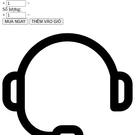
+
−
Số lượng:
+
−
MUA NGAY
THÊM VÀO GIỎ