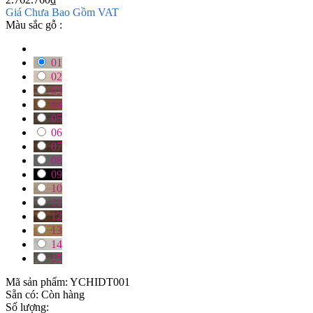
Giá Chưa Bao Gồm VAT
Màu sắc gỗ :
01
02
03
04
05
06
07
08
09
10
11
12
13
14
15
Mã sản phẩm:
YCHIDT001
Sẵn có:
Còn hàng
Số lượng: