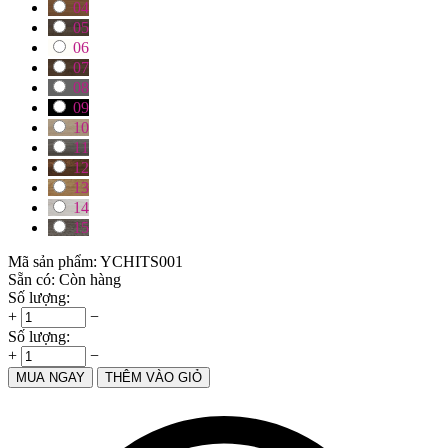
04
05
06
07
08
09
10
11
12
13
14
15
Mã sản phẩm:
YCHITS001
Sẵn có:
Còn hàng
Số lượng:
+
−
Số lượng:
+
−
MUA NGAY
THÊM VÀO GIỎ