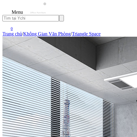
Menu
0
Trang chủ
/
Không Gian Văn Phòng
/
Triangle Space