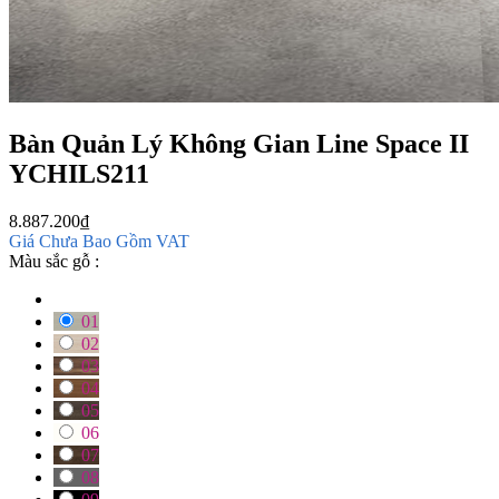
Bàn Quản Lý Không Gian Line Space II
YCHILS211
8.887.200
₫
Giá Chưa Bao Gồm VAT
Màu sắc gỗ :
01
02
03
04
05
06
07
08