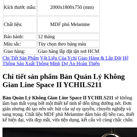
Kích thước mẫu:
2000x1800x750 (mm)
Chất liệu:
MDF phủ Melamine
Bảo hành:
12 tháng
Màu sắc:
Tùy chọn theo bảng màu
Giao hàng:
Giao hàng lắp đặt tận nơi HCM
Chi Tiết Sản Phẩm
Vật Liệu Của Ychi
Giao Hàng & Lắp Đặt
Hệ
Thống Sản Xuất Thông Minh
Dự Án Hoàn Thiện
Chi tiết sản phẩm Bàn Quản Lý Không
Gian Line Space II YCHILS211
Bàn Quản Lý Không Gian Line Space II YCHILS211
sẽ không
làm bạn thất vọng bởi một thiết kế tinh tế đến từng đường nét. Đơn
giản nhưng đủ tạo nên sức hút của sự uy quyền, chuyên nghiệp và
sang trọng. Chất liệu MDF phủ Melamine đảm bảo độ bền cao, thiết
kế hiện đại, vừa đẹp mắt, vừa tiện dụng, kết cấu vô cùng chắc chắn.