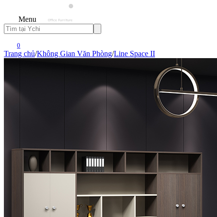
Menu
0
Trang chủ
/
Không Gian Văn Phòng
/
Line Space II