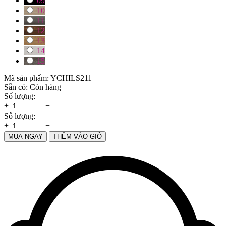
09
10
11
12
13
14
15
Mã sản phẩm:
YCHILS211
Sẵn có:
Còn hàng
Số lượng:
+
−
Số lượng:
+
−
MUA NGAY
THÊM VÀO GIỎ