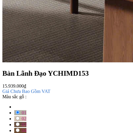
Bàn Lãnh Đạo YCHIMD153
15.939.000
₫
Giá Chưa Bao Gồm VAT
Màu sắc gỗ :
01
02
03
04