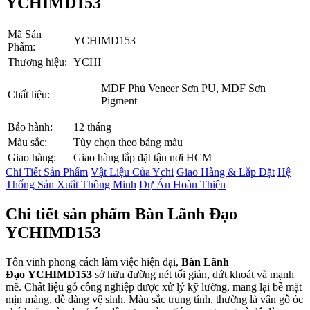
YCHIMD153
Mã Sản
YCHIMD153
Phẩm:
Thương hiệu:
YCHI
MDF Phủ Veneer Sơn PU, MDF Sơn
Chất liệu:
Pigment
Bảo hành:
12 tháng
Màu sắc:
Tùy chọn theo bảng màu
Giao hàng:
Giao hàng lắp đặt tận nơi HCM
Chi Tiết Sản Phẩm
Vật Liệu Của Ychi
Giao Hàng & Lắp Đặt
Hệ
Thống Sản Xuất Thông Minh
Dự Án Hoàn Thiện
Chi tiết sản phẩm Bàn Lãnh Đạo
YCHIMD153
Tôn vinh phong cách làm việc hiện đại,
Bàn Lãnh
Đạo YCHIMD153
sở hữu đường nét tối giản, dứt khoát và mạnh
mẽ. Chất liệu gỗ công nghiệp được xử lý kỹ lưỡng, mang lại bề mặt
mịn màng, dễ dàng vệ sinh. Màu sắc trung tính, thường là vân gỗ óc