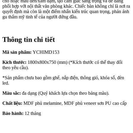
chó hoặc màu đen/xám đậm, tạo cảm giác sang trọng và dễ dàng
phối hợp với nội thất văn phòng khác. Chiếc bàn không chỉ là nơi ra
quyết định mà còn là một điểm nhấn kiến trúc quan trọng, phản ánh
gu thẩm mỹ tinh tế của người đứng đầu.
Thông tin chi tiết
Mã sản phẩm:
YCHIMD153
Kích thước:
1800x800x750 (mm) (*Kích thước có thể thay đổi
theo yêu cầu).
*Sản phẩm chưa bao gồm ghế, nắp điện, thông gió, khóa số, đèn
led.
Màu sắc:
đa dạng (Quý khách lựa chọn theo bảng màu).
Chất liệu:
MDF phủ melamine, MDF phủ veneer sơn PU cao cấp
Bảo hành:
12 tháng