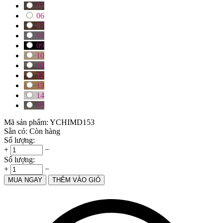
05
06
07
08
09
10
11
12
13
14
15
Mã sản phẩm:
YCHIMD153
Sẵn có:
Còn hàng
Số lượng:
+
−
Số lượng:
+
−
MUA NGAY
THÊM VÀO GIỎ