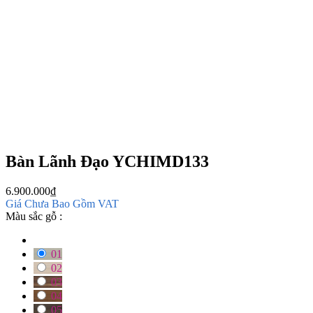
Bàn Lãnh Đạo YCHIMD133
6.900.000
₫
Giá Chưa Bao Gồm VAT
Màu sắc gỗ :
01
02
03
04
05