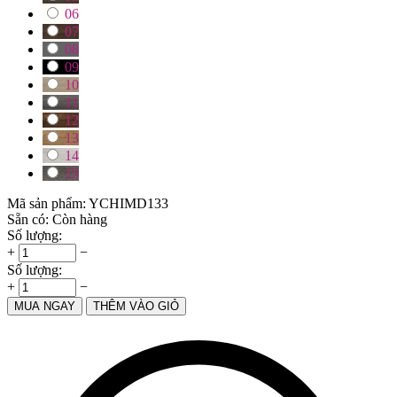
06
07
08
09
10
11
12
13
14
15
Mã sản phẩm:
YCHIMD133
Sẵn có:
Còn hàng
Số lượng:
+
−
Số lượng:
+
−
MUA NGAY
THÊM VÀO GIỎ