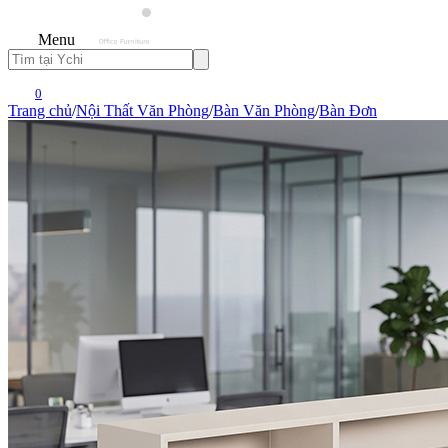
Menu
0
Trang chủ
/
Nội Thất Văn Phòng
/
Bàn Văn Phòng
/
Bàn Đơn